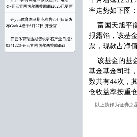
个月着落12.5
会-开云官网切尔西赞助商(2025已更新
率走势如下图
开yun体育网马斯克布告7月4日后发
富国天旭平
布Grok 4模子6月27日-开云官
报露馅，该基金
开云体育瑞达期货铁矿石产业日报2
票，现款占净值
0241223-开云官网切尔西赞助商(2
该基金的基金
基金基金司理，
数共有44次，其
仓收益率按重仓
以上执作为证券之