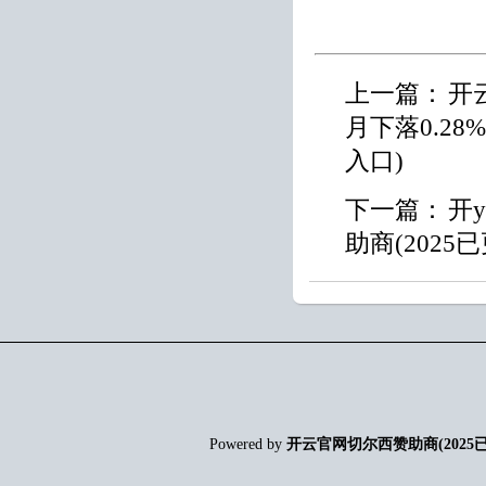
上一篇：
开
月下落0.28
入口)
下一篇：
开
助商(2025
Powered by
开云官网切尔西赞助商(2025已