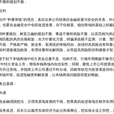
雅和规划不雅：
近利
“矜重审慎”的理念，条目证券公司统筹好金融发展与安全的关系，作
，也要在金融安全中包容改进发展，在守住根基、稳住阵地的基础上积极
矜重规划，树直立确的规划不雅、事迹不雅和风险不雅，以高范例为风
相匹配的风控合规框架，在方针量化方面，哄骗系统模子监测、计量、预
方面，严格新产物、新业务、新系统的审核经由，加强对高风险业务和要
实时退换规划政策，有用珍重和化解风险，从而提高风险防控和搪塞才智
于刻下本钱商场中经久资金总量不及、结构不优、引颈作用阐扬不够充分
挥中经久资金入市，增强本钱商场内在结实性；同期，聚焦上市公司措置
司升迁质地，并指挥上市公司通过不时分成、回购等轨范为投资者提供经
的商场环境，促进投融资和解发展，让本钱商场功能获得更好阐扬。
务总基调：
向虚
金融强国想法，主理高质地发展的干线，把果真的改进落地生根并应用
改进。应长久以服求实体经济为起点和落脚点，想实体企业之所想，急