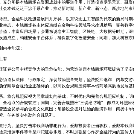
，充分阐扬本钱商场在资源成就中的要道作用，打造投资期限天真、融资
社会本钱泛泛干涉干系产业，推动新时期、新产业、新业态、新步地的束
。金融科技改进发展日月牙异，以东说念主工智能为代表的新兴时期在
业生态。本钱商场各主体应束缚在金融科技领域寻求改进糟塌，完善数字
价值，丰富应用场景；会通东说念主工智能、区块链、大数据等时期，深
设施成立，构建安全平台体系，确保数字化改进安全；同期，加大科技东
内生能源：
生有
证券公司中枢竞争力的垂危技能，为营造健康本钱商场环境提供了坚实
遵从法律、行政限定，深切鼓励照章规划，坚决贬抑讹诈、内幕交游和
确保照章合规治企正确标的，以高效合规照应铸牢本钱商场高质地发展基
将合规照应视为照章规划的基础，不时优化和完善合规照应机制，明确
、全地点的合规管控；同期，完善合规照应“三说念防地”，酿成闭环照
营造全员参与的合规文化氛围；阐扬说念德对法治的赈济作用，阐扬中华
紧、任务落实有劲的合规队列。
为。坚决打击本钱商场罪犯行为，爱戴投资者正当职权，爱戴本钱商场
信息泄漏事件等常见罪犯证券步履，不时加强留心作歹金融行为的宣传力