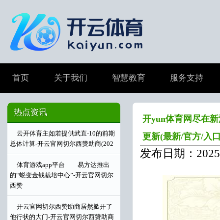
首页
关于我们
智慧教育
服务支持
热点资讯
开yun体育网尽在新
云开体育主如若提供武直-10的前期
更新(最新/官方/入口
总体计算-开云官网切尔西赞助商(202
发布日期：2025-
体育游戏app平台 易方达推出
的“蜕变金钱栽培中心”-开云官网切尔
西赞
开云官网切尔西赞助商居然掀开了
他行状的大门-开云官网切尔西赞助商