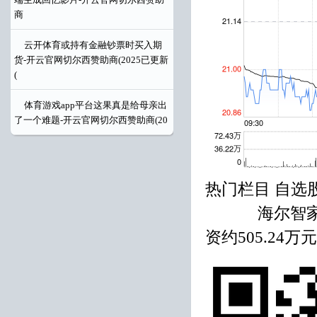
商
云开体育或持有金融钞票时买入期
货-开云官网切尔西赞助商(2025已更新
(
体育游戏app平台这果真是给母亲出
了一个难题-开云官网切尔西赞助商(20
热门栏目 自选
海尔智家（0
资约505.24