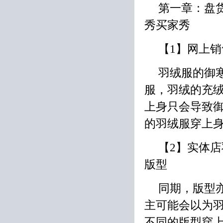
第一章：盘
秀买家秀
【1】网上
羽绒服的御
服，羽绒的充
上身只会导致
的羽绒服穿上
【2】实体
版型
同期，版型
主可能会以为羽
不同的版型穿