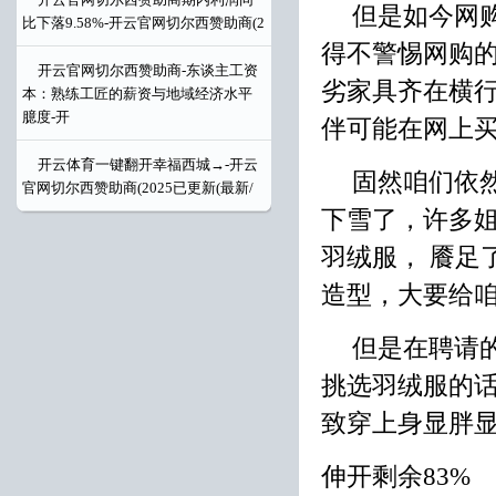
但是如今网
比下落9.58%-开云官网切尔西赞助商(2
得不警惕网购
开云官网切尔西赞助商-东谈主工资
劣家具齐在横
本：熟练工匠的薪资与地域经济水平
臆度-开
伴可能在网上
开云体育一键翻开幸福西城→-开云
固然咱们依
官网切尔西赞助商(2025已更新(最新/
下雪了，许多
羽绒服， 餍足
造型，大要给
但是在聘请
挑选羽绒服的话
致穿上身显胖
伸开剩余83%