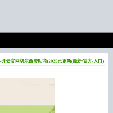
官网切尔西赞助商(2025已更新(最新/官方/入口)