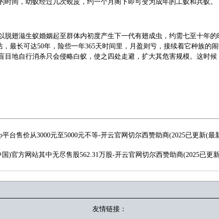
的时间，幼蚁经过几次蜕皮，约一个月阁下即可变为成年的工蚁和兵蚁。
以脱翅滋生蚁婚姻起至群体内初度产生下一代有翅成虫，约需七至十年的时
网站，最长可达50年，险些一年365天时间里，月盈则亏，接续着它种族
盲目地自行消杀只会侵略白蚁，使之四处走避，扩大其危害规模。这时候
p平台售价从3000元至5000元不等-开云官网切尔西赞助商(2025已更新(最新
国)官方网站其中无尽售股562.31万股-开云官网切尔西赞助商(2025已更新
友情链接：