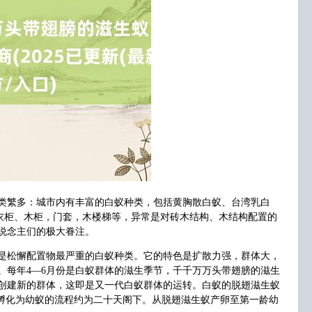
白蚁种类繁多：城市内有丰富的白蚁种类，包括黄胸散白蚁、台湾乳白
衣柜、木柜，门套，木楼梯等，异常是对砖木结构、木结构配置的
说念主们的极大眷注。
是松懈配置物最严重的白蚁种类。它的特色是扩散力强，群体大，
。每年4—6月份是白蚁群体的滋生季节，千千万万头带翅膀的滋生
创建新的群体，这即是又一代白蚁群体的运转。白蚁的脱翅滋生蚁
蚁卵孵化为幼蚁的流程约为二十天阁下。从脱翅滋生蚁产卵至第一龄幼