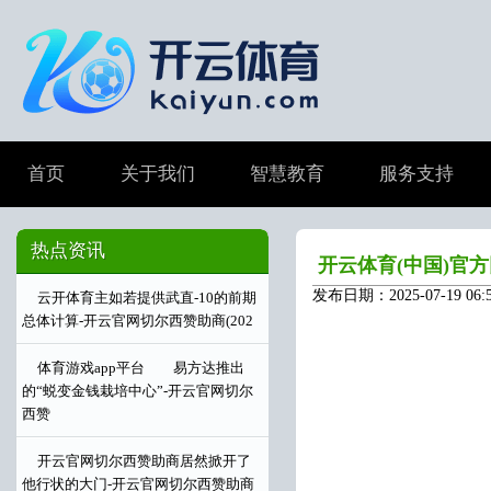
首页
关于我们
智慧教育
服务支持
热点资讯
开云体育(中国)官
发布日期：2025-07-19 0
云开体育主如若提供武直-10的前期
总体计算-开云官网切尔西赞助商(202
体育游戏app平台 易方达推出
的“蜕变金钱栽培中心”-开云官网切尔
西赞
开云官网切尔西赞助商居然掀开了
他行状的大门-开云官网切尔西赞助商